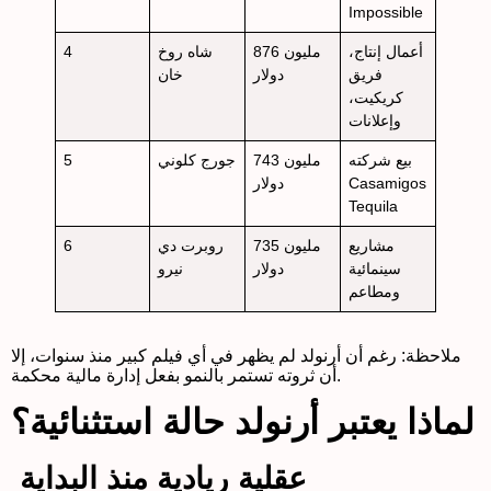
Impossible
أعمال إنتاج،
876 مليون
شاه روخ
4
فريق
دولار
خان
كريكيت،
وإعلانات
بيع شركته
743 مليون
جورج كلوني
5
Casamigos
دولار
Tequila
مشاريع
735 مليون
روبرت دي
6
سينمائية
دولار
نيرو
ومطاعم
ملاحظة: رغم أن أرنولد لم يظهر في أي فيلم كبير منذ سنوات، إلا
أن ثروته تستمر بالنمو بفعل إدارة مالية محكمة.
لماذا يعتبر أرنولد حالة استثنائية؟
عقلية ريادية منذ البداية