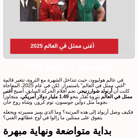
أغنى ممثل في العالم 2025
في عالم هوليوود، حيث تتداخل الشهرة مع الثروة، تتغير قائمة
“أغنى ممثل في العالم” باستمرار. لكن في عام 2025، المفاجأة
كانت أن
أرنولد شوارزنيجر
، نجم أفلام الحركة السابق، أصبح
أغنى
ممثل في العالم
بثروة تُقدّر بنحو
1.49 مليار دولار أمريكي
، متجاوزاً
نجوماً مثل دواين جونسون، توم كروز، وشاه روخ خان.
فكيف وصل أرنولد إلى هذه المرتبة؟ وما الذي يميز مسيرته ويجعله
يتفوق على ممثلين ما زالوا في أوج عطائهم الفني؟
بداية متواضعة ونهاية مبهرة