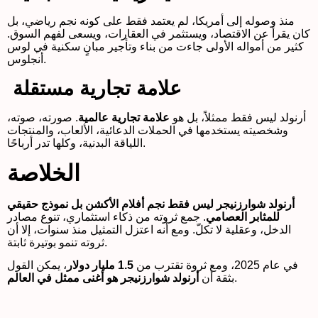
منذ وصوله إلى أمريكا، لم يعتمد فقط على كونه نجم رياضي، بل
كان يقرأ عن الاقتصاد، ويستثمر في العقارات، ويسعى لفهم السوق.
كثير من أمواله الأولى جاءت من بناء وتأجير مبانٍ سكنية في لوس
أنجلوس.
علامة تجارية مستقلة
أرنولد ليس فقط ممثلاً، بل هو
علامة تجارية عالمية
. صورته، صوته،
وشخصيته يستخدمها في الحملات الدعائية، الألعاب، والمنتجات
اللياقة البدنية، وكلها تدر أرباحًا.
الخلاصة
أرنولد شوارزنيجر ليس فقط نجم أفلام الأكشن بل نموذج حقيقي
للمثابر العصامي
. جمع ثروته من ذكاء استثماري، تنوع مصادر
الدخل، وعقلية لا تكلّ. ومع أنه اعتزل التمثيل منذ سنوات، إلا أن
ثروته تنمو بوتيرة ثابتة.
في عام 2025، ومع ثروة تقترب من
1.5 مليار دولار
، يمكن القول
.
بثقة أن
أرنولد شوارزنيجر هو أغنى ممثل في العالم