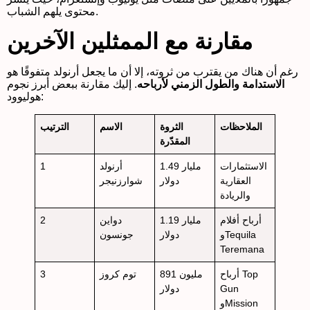
محتوى يلهم الشباب.
مقارنة مع الممثلين الآخرين
رغم أن هناك من يقترب من ثروته، إلا أن ما يجعل أرنولد متفوقًا هو
الاستدامة والطول الزمني لأرباحه
. إليك مقارنة ببعض أبرز نجوم
هوليوود:
الملاحظات
الثروة
الاسم
الترتيب
المقدّرة
الاستثمارات
1.49 مليار
أرنولد
1
العقارية
دولار
شوارزنيجر
والريادة
أرباح أفلام
1.19 مليار
دواين
2
وTequila
دولار
جونسون
Teremana
أرباح Top
891 مليون
توم كروز
3
Gun
دولار
وMission