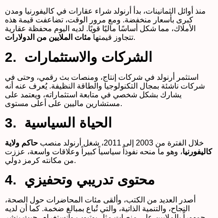
منذ أوائل الثمانينات، بدأ أرنولد شراء عقارات في كاليفورنيا ومدن
كبرى بأسعار منخفضة. ومع مرور الوقت، تضاعفت قيمة هذه
الأملاك، مما شكل أساسًا ماليًا قويًا. لديه اليوم محفظة عقارية
.
تتجاوز قيمتها
مئات الملايين من الدولارات
2. الشركات والاستثمارات
استثمر أرنولد في شركات إنتاج، ومنصات بث رقمي، وحتى في
شركات ناشئة بمجال التكنولوجيا والطاقة النظيفة. يُعرف عنه أنه
يشارك بشكل شخصي في متابعة استثماراته، ويعتمد على
مستشارين ماليين على أعلى مستوى.
3. الحياة السياسية
خلال الفترة من 2003 إلى 2011، شغل أرنولد منصب
حاكم ولاية
كاليفورنيا
، وهو ما منحه نفوذاً سياسياً كبيراً وعلاقات واسعة، عززت
من مكانته كرمز دولي.
4. محتوى تدريبي وتحفيزي
أصدر العديد من الكتب، وألقى مئات المحاضرات حول الصحة،
النجاح، والتنمية الذاتية، والتي تُباع بمبالغ ضخمة. كما أن لديه
جمهوراً بالملايين على منصات مثل يوتيوب وإنستغرام، حيث ينشر